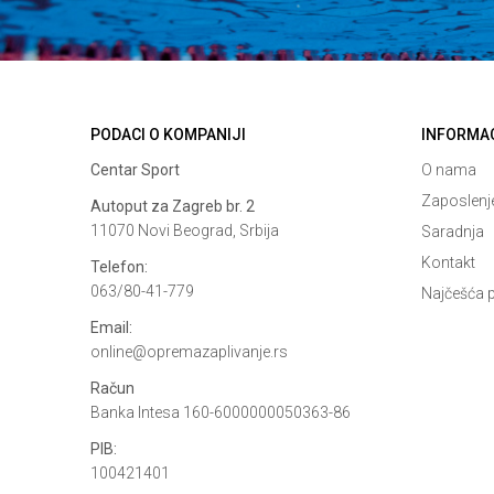
POŠALJI
PODACI O KOMPANIJI
INFORMA
Centar Sport
O nama
Zaposlenj
Autoput za Zagreb br. 2
11070 Novi Beograd, Srbija
Saradnja
Kontakt
Telefon:
063/80-41-779
Najčešća p
Email:
online@opremazaplivanje.rs
Račun
Banka Intesa 160-6000000050363-86
PIB:
100421401