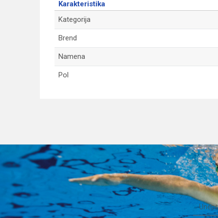
Karakteristika
Kategorija
Brend
Namena
Pol
Ime/Nadimak
Poruka
Anti-spam zaštita - izračunajte koliko je 9 - 4 :