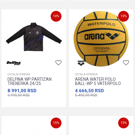
M
L
XL
XXL
XXXL
M
L
XL
XXL
XXXL
XXXXL
XXXXL
10
%
15
%
Dodajte u korpu
Dodajte u korpu
OSTALA OPREMA
OSTALA OPREMA
DELFINA WP PARTIZAN
ARENA WATER POLO
TRENERKA 24/25
BALL-WP 5 VATERPOLO
LOPTA
8.991,00
RSD
4.666,50
RSD
9.990,00
RSD
5.490,00
RSD
Dodajte u korpu
XS
S
M
L
XL
XXL
XXXS
XXS
15
%
15
%
Dodajte u korpu