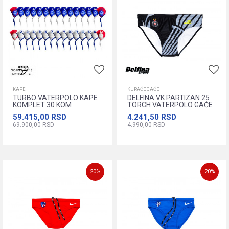
KAPE
KUPAĆE GAĆE
TURBO VATERPOLO KAPE
DELFINA VK PARTIZAN 25
KOMPLET 30 KOM
TORCH VATERPOLO GAĆE
59.415,00
RSD
4.241,50
RSD
69.900,00
RSD
4.990,00
RSD
Dodajte u korpu
XS
S
M
L
XL
XXL
XXXL
XXXS
XXS
20
%
20
%
Dodajte u korpu