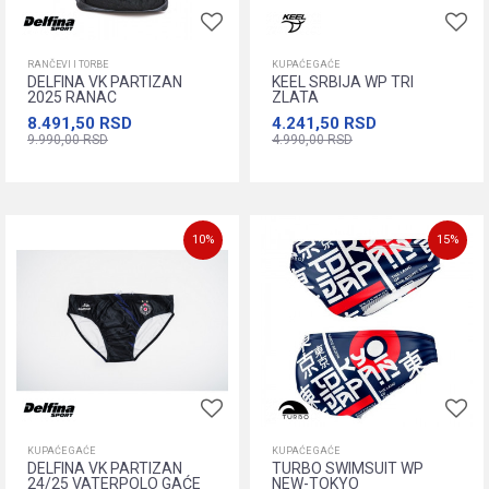
RANČEVI I TORBE
KUPAĆE GAĆE
DELFINA VK PARTIZAN
KEEL SRBIJA WP TRI
2025 RANAC
ZLATA
8.491,50
RSD
4.241,50
RSD
9.990,00
RSD
4.990,00
RSD
Dodajte u korpu
XS
S
M
L
XL
XXL
XXXL
XXS
10
%
15
%
Dodajte u korpu
KUPAĆE GAĆE
KUPAĆE GAĆE
DELFINA VK PARTIZAN
TURBO SWIMSUIT WP
24/25 VATERPOLO GAĆE
NEW-TOKYO