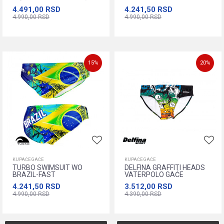
4.491,00
RSD
4.241,50
RSD
4.990,00
RSD
4.990,00
RSD
XS
S
M
L
XL
L
XL
XXL
XXXL
XXXXL
XXL
XXXL
Dodajte u korpu
15
%
20
%
Dodajte u korpu
KUPAĆE GAĆE
KUPAĆE GAĆE
TURBO SWIMSUIT WO
DELFINA GRAFFITI HEADS
BRAZIL-FAST
VATERPOLO GAĆE
4.241,50
RSD
3.512,00
RSD
4.990,00
RSD
4.390,00
RSD
L
XL
XXL
XXXL
XXXXL
XS
S
M
L
XL