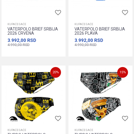
KUPAĆE GAĆE
KUPAĆE GAĆE
VATERPOLO BRIEF SRBIJA
VATERPOLO BRIEF SRBIJA
2026 CRVENA
2026 PLAVA
3.992,00
RSD
3.992,00
RSD
4.990,00
RSD
4.990,00
RSD
80
85
90
95
100
80
85
90
95
100
105
110
116
128
140
105
110
116
128
140
20
%
15
%
152
164
152
164
Dodajte u korpu
Dodajte u korpu
KUPAĆE GAĆE
KUPAĆE GAĆE