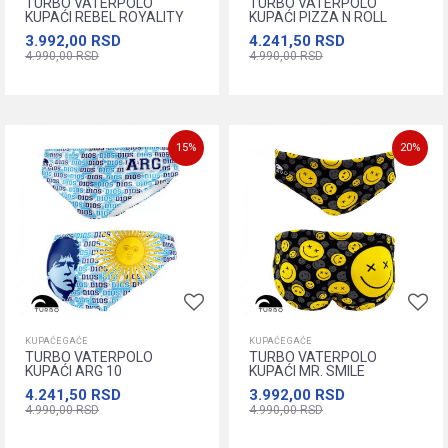
TURBO VATERPOLO
TURBO VATERPOLO
KUPAĆI REBEL ROYALITY
KUPAĆI PIZZA N ROLL
3.992,00
RSD
4.241,50
RSD
4.990,00
RSD
4.990,00
RSD
M
L
XL
XXL
XXXL
M
L
XL
XXL
XXXL
XXXXL
XXXXL
15
%
20
%
Dodajte u korpu
Dodajte u korpu
KUPAĆE GAĆE
KUPAĆE GAĆE
TURBO VATERPOLO
TURBO VATERPOLO
KUPAĆI ARG 10
KUPAĆI MR. SMILE
4.241,50
RSD
3.992,00
RSD
4.990,00
RSD
4.990,00
RSD