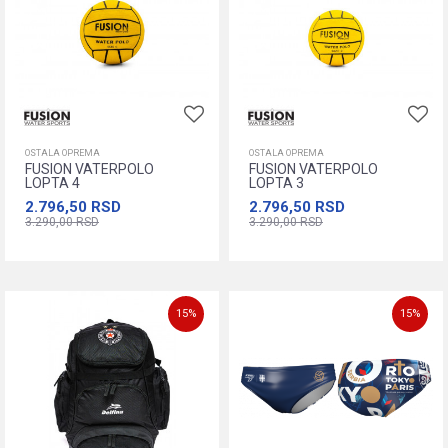
OSTALA OPREMA
OSTALA OPREMA
FUSION VATERPOLO
FUSION VATERPOLO
LOPTA 4
LOPTA 3
2.796,50
RSD
2.796,50
RSD
3.290,00
RSD
3.290,00
RSD
Dodajte u korpu
Dodajte u korpu
15
%
15
%