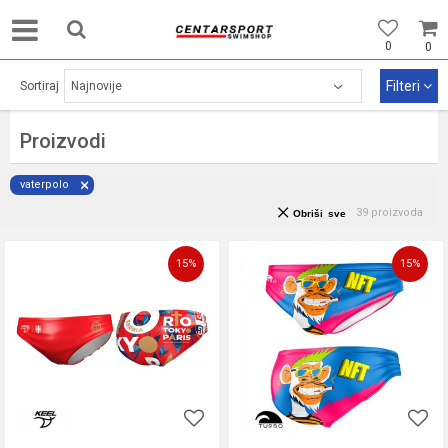
0
0
Filteri
Sortiraj
Proizvodi
vaterpolo
39 proizvoda
Obriši sve
15
%
15
%