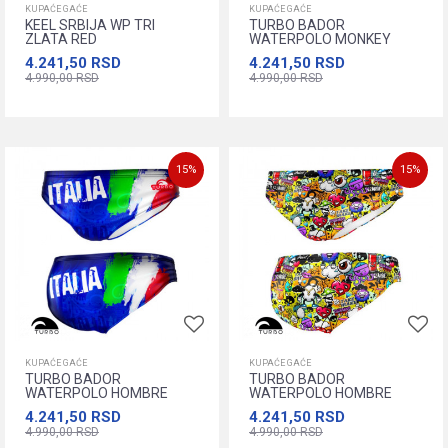
KUPAĆE GAĆE
KUPAĆE GAĆE
KEEL SRBIJA WP TRI
TURBO BADOR
ZLATA RED
WATERPOLO MONKEY
SMOKE
4.241,50
RSD
4.241,50
RSD
4.990,00
RSD
4.990,00
RSD
XS
S
M
L
XL
M
L
XL
XXL
XXL
XXXL
XXS
Dodajte u korpu
15
%
15
%
Dodajte u korpu
KUPAĆE GAĆE
KUPAĆE GAĆE
TURBO BADOR
TURBO BADOR
WATERPOLO HOMBRE
WATERPOLO HOMBRE
ITALIA PAINTING 2017
GRAFITI RACE 2
4.241,50
RSD
4.241,50
RSD
4.990,00
RSD
4.990,00
RSD