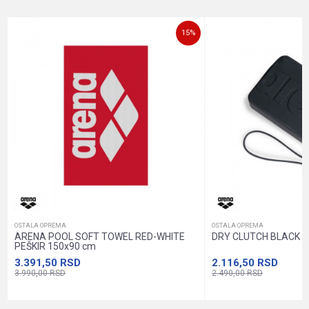
Email
15
%
Poruka
Anti-spam zaštita - izračunajte koliko je 2 + 3 :
POŠALJI
OSTALA OPREMA
OSTALA OPREMA
ARENA POOL SOFT TOWEL RED-WHITE
DRY CLUTCH BLACK 
PEŠKIR 150x90 cm
3.391,50
RSD
2.116,50
RSD
3.990,00
RSD
2.490,00
RSD