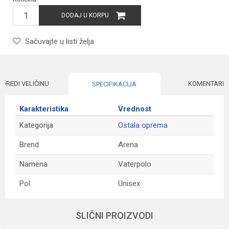
DODAJ U KORPU
Sačuvajte u listi želja
ODREDI VELIČINU
KOMENTARI
SPECIFIKACIJA
Karakteristika
Vrednost
Kategorija
Ostala oprema
Brend
Arena
Namena
Vaterpolo
Pol
Unisex
Ime/Nadimak
SLIČNI PROIZVODI