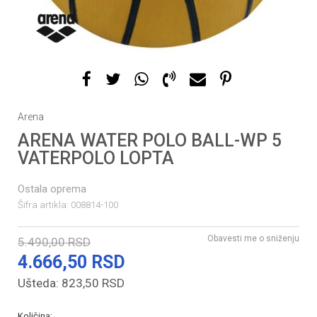
Arena
ARENA WATER POLO BALL-WP 5
VATERPOLO LOPTA
Ostala oprema
Šifra artikla:
008814-100
Obavesti me o sniženju
5.490,00
RSD
4.666,50
RSD
Ušteda:
823,50
RSD
Količina: