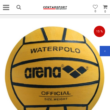
0
0
15
%