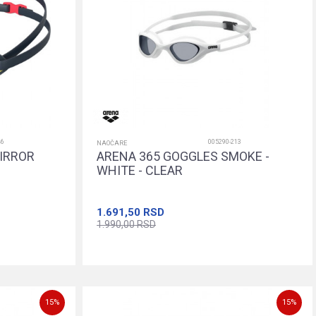
46
005290-213
NAOČARE
IRROR
ARENA 365 GOGGLES SMOKE -
WHITE - CLEAR
1.691,50
RSD
1.990,00
RSD
orpu
Dodajte u korpu
15
%
15
%