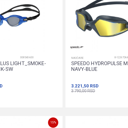
008540-600
8-12267D6
NAOČARE
PLUS LIGHT_SMOKE-
SPEEDO HYDROPULSE M
CK-SW
NAVY-BLUE
D
3.221,50
RSD
3.790,00
RSD
Dodajte u korpu
Dodajte u k
15
%