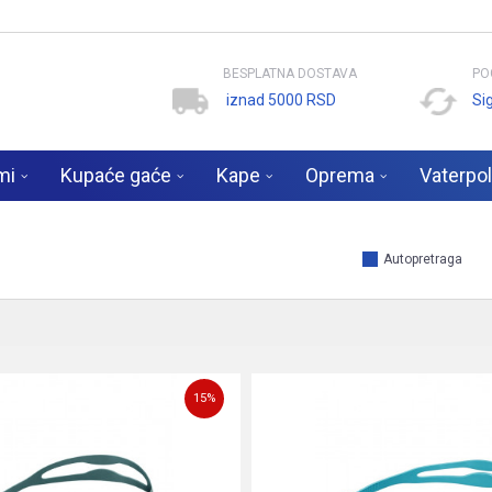
BESPLATNA DOSTAVA
PO
iznad 5000 RSD
Si
mi
Kupaće gaće
Kape
Oprema
Vaterpo
Autopretraga
15
%