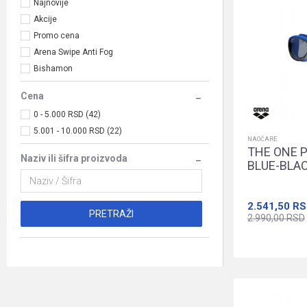
Najnovije
Akcije
Promo cena
Arena Swipe Anti Fog
Bishamon
Cena
0 - 5.000 RSD (42)
5.001 - 10.000 RSD (22)
NAOČARE
THE ONE 
Naziv ili šifra proizvoda
BLUE-BLA
2.541,50
RS
PRETRAŽI
2.990,00
RSD