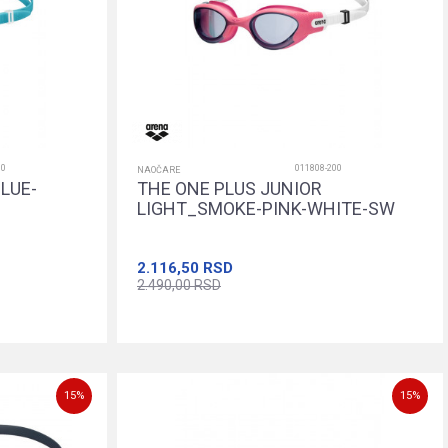
00
011808-200
NAOČARE
LUE-
THE ONE PLUS JUNIOR
LIGHT_SMOKE-PINK-WHITE-SW
2.116,50
RSD
2.490,00
RSD
orpu
Dodajte u korpu
15
%
15
%