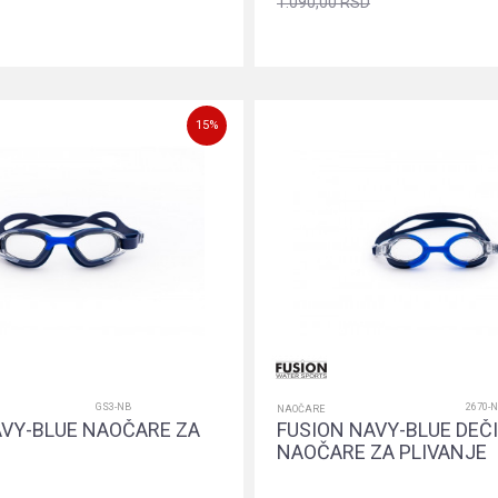
1.090,00
RSD
Dodajte u korpu
Dodajte u k
15
%
GS3-NB
2670-
NAOČARE
AVY-BLUE NAOČARE ZA
FUSION NAVY-BLUE DEČ
NAOČARE ZA PLIVANJE