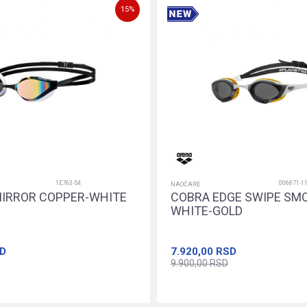
15
%
1E763-54
006871-1
NAOČARE
IRROR COPPER-WHITE
COBRA EDGE SWIPE SM
WHITE-GOLD
D
7.920,00
RSD
9.900,00
RSD
Dodajte u korpu
Dodajte u k