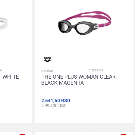
40
011807-100
NAOČARE
D-WHITE
THE ONE PLUS WOMAN CLEAR-
BLACK-MAGENTA
2.541,50
RSD
2.990,00
RSD
orpu
Dodajte u korpu