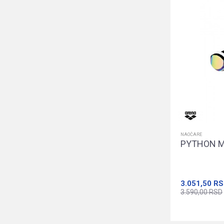
NAOČARE
PYTHON M
3.051,50
RS
3.590,00
RSD