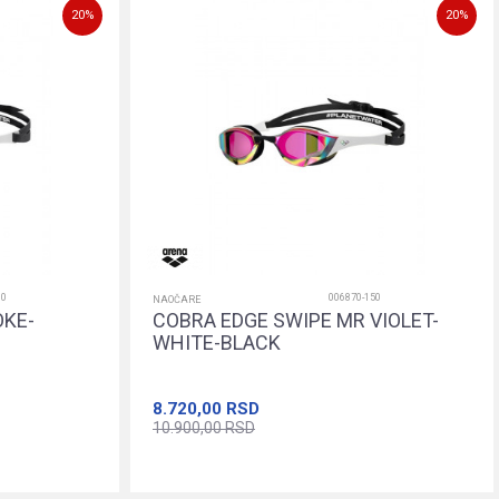
20
%
20
%
10
006870-150
NAOČARE
OKE-
COBRA EDGE SWIPE MR VIOLET-
WHITE-BLACK
8.720,00
RSD
10.900,00
RSD
orpu
Dodajte u korpu