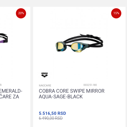
20
%
15
%
70
003251-180
NAOČARE
EMERALD-
COBRA CORE SWIPE MIRROR
ČARE ZA
AQUA-SAGE-BLACK
5.516,50
RSD
6.490,00
RSD