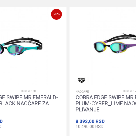
20
%
006870-180
006870-1
NAOČARE
GE SWIPE MR EMERALD-
COBRA EDGE SWIPE MR 
BLACK NAOČARE ZA
PLUM-CYBER_LIME NAO
PLIVANJE
D
8.392,00
RSD
D
10.490,00
RSD