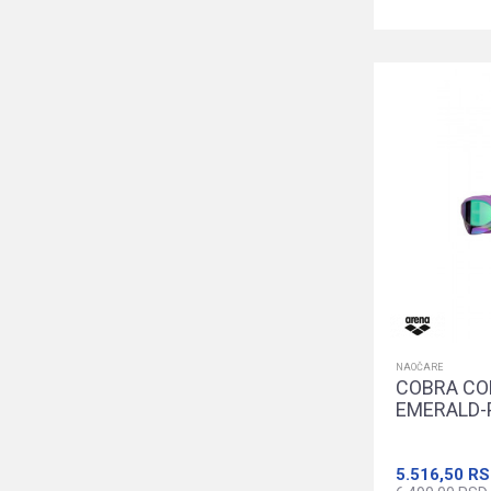
NAOČARE
COBRA CO
EMERALD-
5.516,50
RS