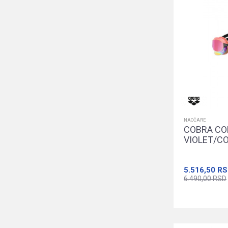
NAOČARE
COBRA CO
VIOLET/C
5.516,50
RS
6.490,00
RSD