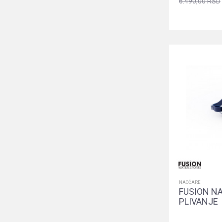
6.490,00
RSD
NAOČARE
FUSION N
PLIVANJE