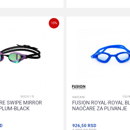
Dodajte u korpu
Dodajte u k
15
%
003251-170
GS3-
NAOČARE
RE SWIPE MIRROR
FUSION ROYAL-ROYAL B
PLUM-BLACK
NAOČARE ZA PLIVANJE
D
926,50
RSD