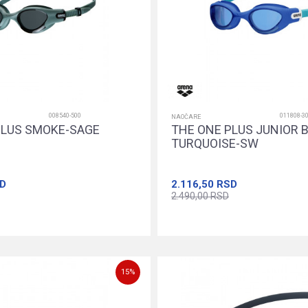
008540-500
011808-3
NAOČARE
PLUS SMOKE-SAGE
THE ONE PLUS JUNIOR B
TURQUOISE-SW
D
2.116,50
RSD
2.490,00
RSD
Dodajte u korpu
Dodajte u k
15
%