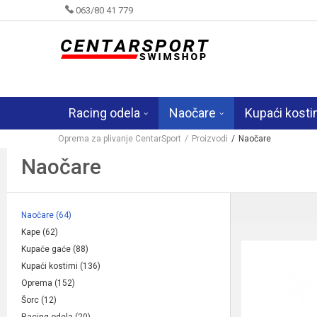
063/80 41 779
Racing odela
Naočare
Kupaći kosti
Oprema za plivanje CentarSport
Proizvodi
Naočare
Naočare
Naočare
(64)
Kape
(62)
Kupaće gaće
(88)
Kupaći kostimi
(136)
Oprema
(152)
Šorc
(12)