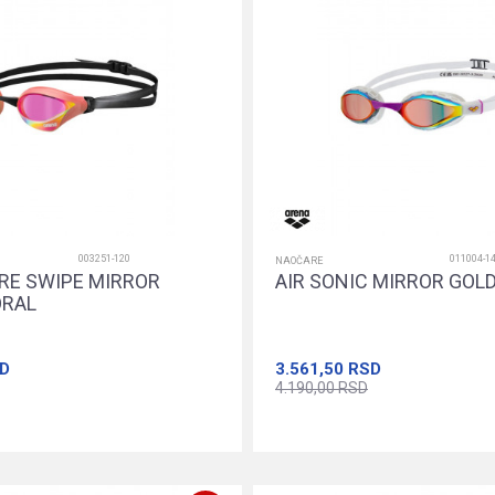
003251-120
011004-1
NAOČARE
RE SWIPE MIRROR
AIR SONIC MIRROR GOL
ORAL
D
3.561,50
RSD
4.190,00
RSD
Dodajte u korpu
Dodajte u k