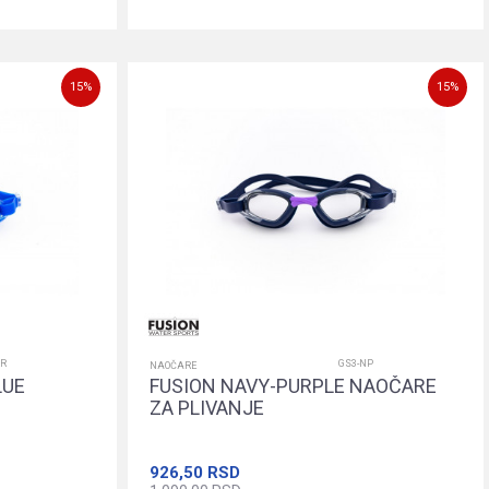
orpu
Dodajte u korpu
15
%
15
%
RR
GS3-NP
NAOČARE
LUE
FUSION NAVY-PURPLE NAOČARE
ZA PLIVANJE
926,50
RSD