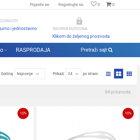
Prijavite se
Registrujte se
0
0
GODNOSTI
gurno i jednostavno
SIGURNA KUPOVINA
Klikom do željenog proizvoda
lo
RASPRODAJA
Pretraži sajt
Sortiraj
Prikaži
po strani
64 proizvoda
15
%
15
%