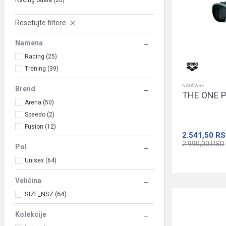
Racing odela
(20)
Resetujte filtere
Namena
Racing (25)
Trening (39)
NAOČARE
Brend
THE ONE 
Arena (50)
Speedo (2)
Fusion (12)
2.541,50
RS
2.990,00
RSD
Pol
Unisex (64)
Veličina
SIZE_NSZ (64)
Kolekcije