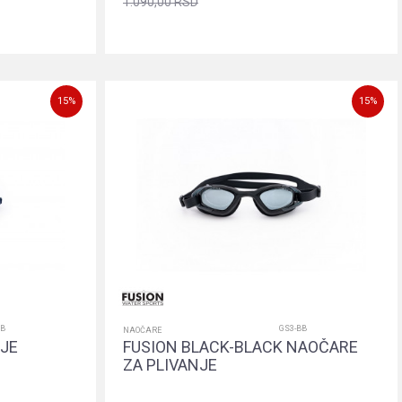
1.090,00
RSD
orpu
Dodajte u korpu
15
%
15
%
NB
GS3-BB
NAOČARE
IJE
FUSION BLACK-BLACK NAOČARE
ZA PLIVANJE