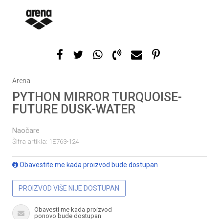
1
2
3
Arena
PYTHON MIRROR TURQUOISE-
FUTURE DUSK-WATER
Naočare
Šifra artikla:
1E763-124
Obavestite me kada proizvod bude dostupan
PROIZVOD VIŠE NIJE DOSTUPAN
Obavesti me kada proizvod
ponovo bude dostupan