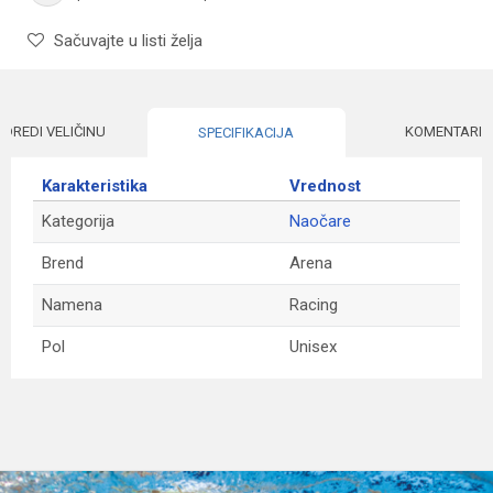
Sačuvajte u listi želja
ODREDI VELIČINU
KOMENTARI
SPECIFIKACIJA
Karakteristika
Vrednost
Kategorija
Naočare
Brend
Arena
Namena
Racing
Pol
Unisex
Ime/Nadimak
Email