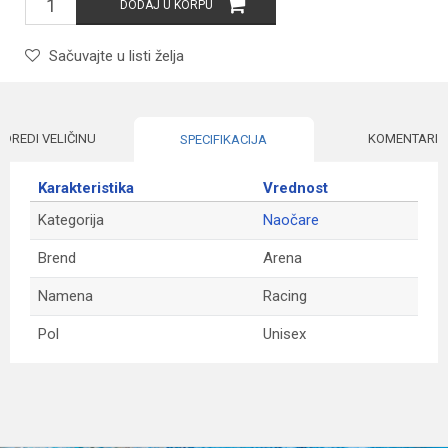
DODAJ U KORPU
Sačuvajte u listi želja
ODREDI VELIČINU
KOMENTARI
SPECIFIKACIJA
Karakteristika
Vrednost
Kategorija
Naočare
Brend
Arena
Namena
Racing
Pol
Unisex
Ime/Nadimak
Email