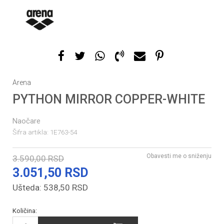
1
2
Arena
PYTHON MIRROR COPPER-WHITE
Naočare
Šifra artikla:
1E763-54
Obavesti me o sniženju
3.590,00
RSD
3.051,50
RSD
Ušteda:
538,50
RSD
Količina: