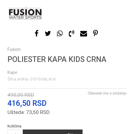
Fusion
POLIESTER KAPA KIDS CRNA
Kape
Šifra artikla:
010153-BLACK
Obavesti me o sniženju
490,00
RSD
416,50
RSD
Ušteda:
73,50
RSD
Količina: