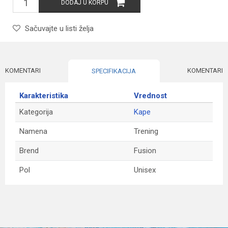
DODAJ U KORPU
Sačuvajte u listi želja
KOMENTARI
KOMENTARI
SPECIFIKACIJA
Karakteristika
Vrednost
Kategorija
Kape
Namena
Trening
Brend
Fusion
Pol
Unisex
Ime/Nadimak
Email