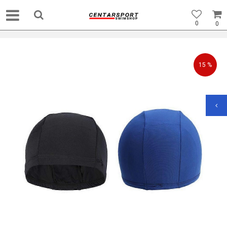
0
0
15
%