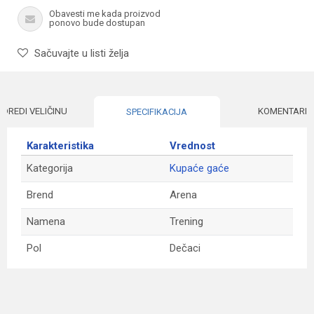
Obavesti me kada proizvod
ponovo bude dostupan
Sačuvajte u listi želja
ODREDI VELIČINU
KOMENTARI
SPECIFIKACIJA
Karakteristika
Vrednost
Kategorija
Kupaće gaće
Brend
Arena
Namena
Trening
Pol
Dečaci
Ime/Nadimak