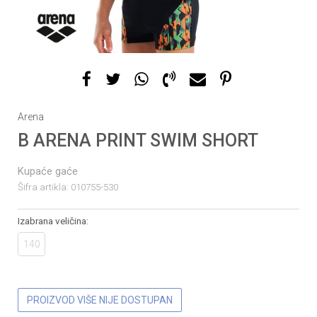
1
2
Arena
B ARENA PRINT SWIM SHORT
Kupaće gaće
Šifra artikla:
010755-530
Izabrana veličina:
140
PROIZVOD VIŠE NIJE DOSTUPAN