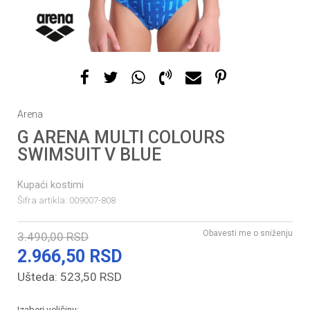
1
2
3
4
Arena
G ARENA MULTI COLOURS
SWIMSUIT V BLUE
Kupaći kostimi
Šifra artikla:
009007-808
Obavesti me o sniženju
3.490,00
RSD
2.966,50
RSD
Ušteda:
523,50
RSD
Izaberi veličinu: