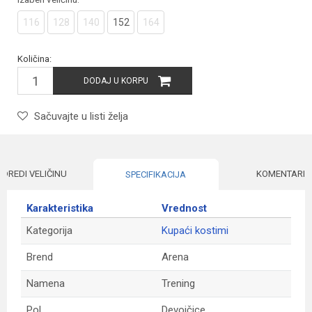
116
128
140
152
164
Količina:
DODAJ U KORPU
Sačuvajte u listi želja
ODREDI VELIČINU
KOMENTARI
SPECIFIKACIJA
Karakteristika
Vrednost
Kategorija
Kupaći kostimi
Brend
Arena
Namena
Trening
Pol
Devojčice