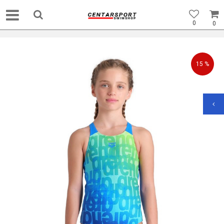
0
0
15
%