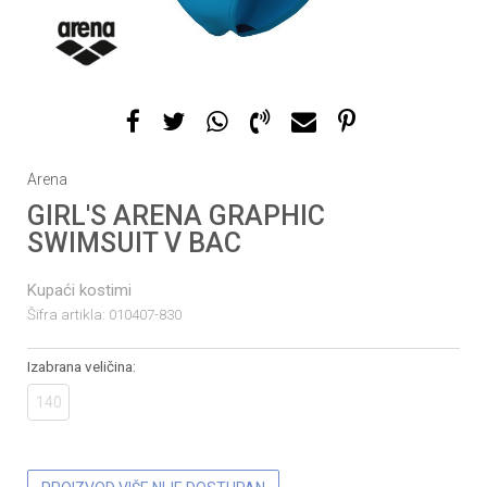
Arena
GIRL'S ARENA GRAPHIC
SWIMSUIT V BAC
Kupaći kostimi
Šifra artikla:
010407-830
Izabrana veličina:
140