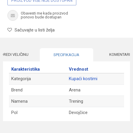
PROIZVOD VIŠE NIJE DOSTUPAN
Obavesti me kada proizvod
ponovo bude dostupan
Sačuvajte u listi želja
ODREDI VELIČINU
KOMENTARI
SPECIFIKACIJA
Karakteristika
Vrednost
Kategorija
Kupaći kostimi
Brend
Arena
Namena
Trening
Pol
Devojčice
Ime/Nadimak