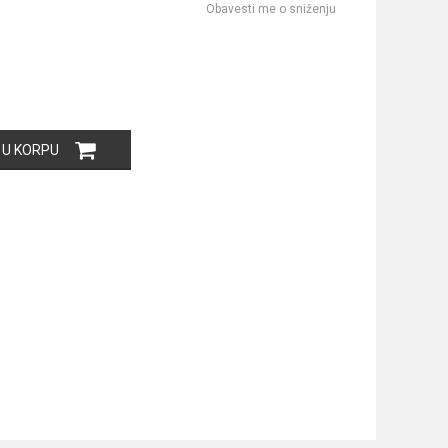
Obavesti me o sniženju
 U KORPU