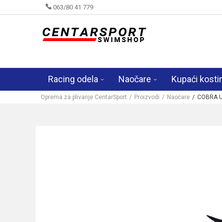
063/80 41 779
Racing odela
Naočare
Kupaći kosti
Oprema za plivanje CentarSport
Proizvodi
Naočare
COBRA U