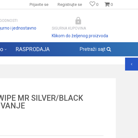
Prijavite se
Registrujte se
0
0
GODNOSTI
gurno i jednostavno
SIGURNA KUPOVINA
Klikom do željenog proizvoda
lo
RASPRODAJA
Pretraži sajt
WIPE MR SILVER/BLACK
IVANJE