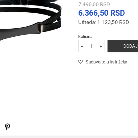
7.490,00
RSD
6.366,50
RSD
Ušteda:
1.123,50
RSD
Količina:
DODAJ
Sačuvajte u listi želja