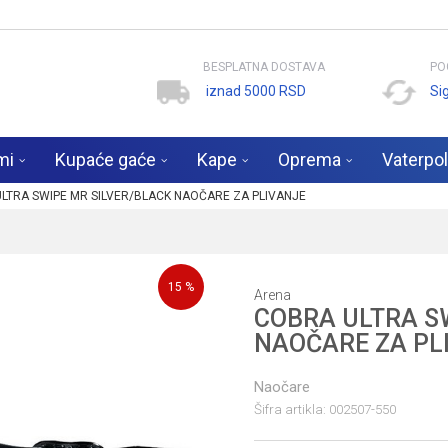
BESPLATNA DOSTAVA
PO
iznad 5000 RSD
Si
mi
Kupaće gaće
Kape
Oprema
Vaterpo
LTRA SWIPE MR SILVER/BLACK NAOČARE ZA PLIVANJE
15
%
Arena
COBRA ULTRA S
NAOČARE ZA PL
Naočare
Šifra artikla:
002507-550