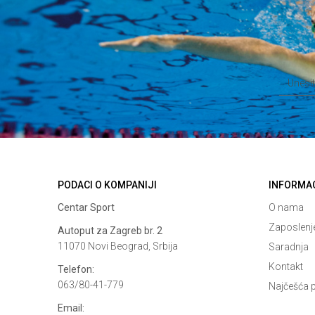
Anti-spam zaštita - izračunajte koliko je 9 - 4 :
POŠALJI
PODACI O KOMPANIJI
INFORMA
Centar Sport
O nama
Zaposlenj
Autoput za Zagreb br. 2
11070 Novi Beograd, Srbija
Saradnja
Kontakt
Telefon:
063/80-41-779
Najčešća p
Email: