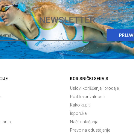
NEWSLETTER
PRIJAV
CIJE
KORISNIČKI SERVIS
Uslovi korišćenja i prodaje
e
Politika privatnosti
Kako kupiti
Isporuka
itanja
Načini plaćanja
Pravo na odustajanje