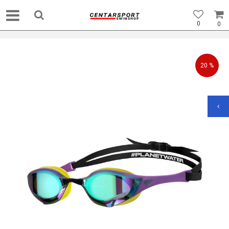
0
0
20
%