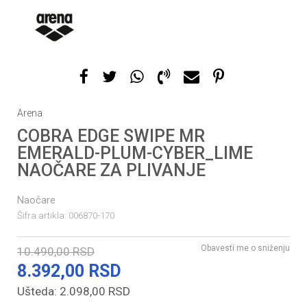
1
2
Arena
COBRA EDGE SWIPE MR
EMERALD-PLUM-CYBER_LIME
NAOČARE ZA PLIVANJE
Naočare
Šifra artikla:
006870-170
Obavesti me o sniženju
10.490,00
RSD
8.392,00
RSD
Ušteda:
2.098,00
RSD