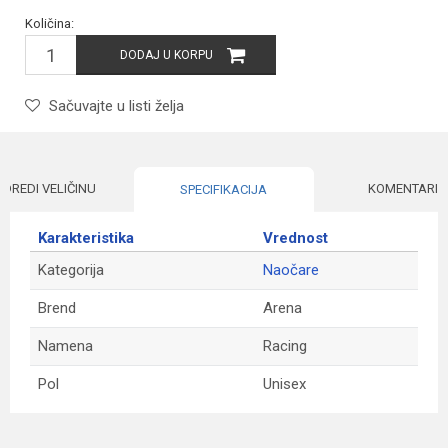
Količina:
DODAJ U KORPU
Sačuvajte u listi želja
ODREDI VELIČINU
KOMENTARI
SPECIFIKACIJA
Karakteristika
Vrednost
Kategorija
Naočare
Brend
Arena
Namena
Racing
Pol
Unisex
Ime/Nadimak