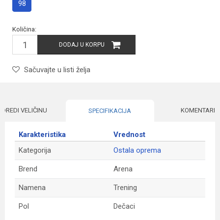
98
Količina:
DODAJ U KORPU
Sačuvajte u listi želja
ODREDI VELIČINU
KOMENTARI
SPECIFIKACIJA
Karakteristika
Vrednost
Kategorija
Ostala oprema
Brend
Arena
Namena
Trening
Pol
Dečaci