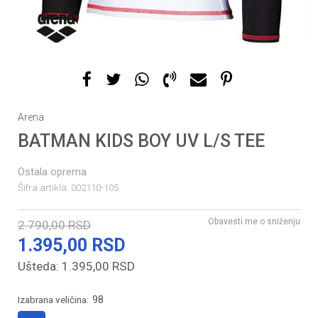
1
2
Arena
BATMAN KIDS BOY UV L/S TEE
Ostala oprema
Šifra artikla:
002110-105
Obavesti me o sniženju
2.790,00
RSD
1.395,00
RSD
Ušteda:
1.395,00
RSD
98
Izabrana veličina: