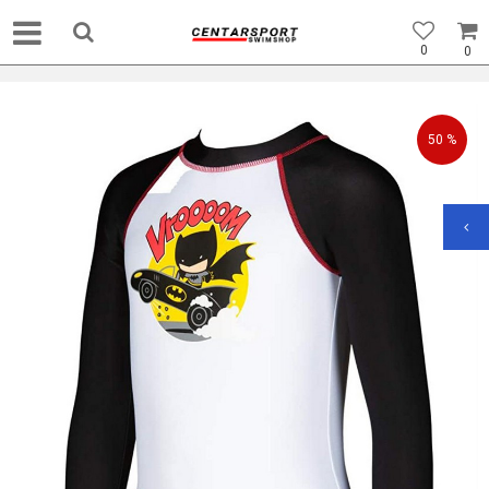
0
0
50
%