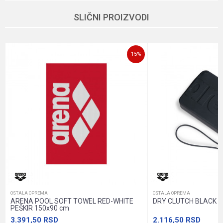
Ime/Nadimak
SLIČNI PROIZVODI
Email
15
%
Poruka
Anti-spam zaštita - izračunajte koliko je 6 - 1 :
POŠALJI
OSTALA OPREMA
OSTALA OPREMA
ARENA POOL SOFT TOWEL RED-WHITE
DRY CLUTCH BLACK 
PEŠKIR 150x90 cm
3.391,50
RSD
2.116,50
RSD