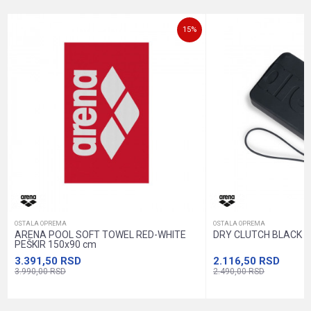
Email
15
%
Poruka
Anti-spam zaštita - izračunajte koliko je 4 + 1 :
POŠALJI
OSTALA OPREMA
OSTALA OPREMA
ARENA POOL SOFT TOWEL RED-WHITE
DRY CLUTCH BLACK 
PEŠKIR 150x90 cm
3.391,50
RSD
2.116,50
RSD
3.990,00
RSD
2.490,00
RSD