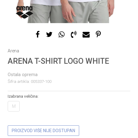
1
2
3
Arena
ARENA T-SHIRT LOGO WHITE
Ostala oprema
Šifra artikla:
005337-100
Izabrana veličina:
M
PROIZVOD VIŠE NIJE DOSTUPAN