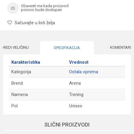
Obavesti me kada proizvod
ponovo bude dostupan
Sačuvajte u listi želja
ODREDI VELIČINU
KOMENTARI
SPECIFIKACIJA
Karakteristika
Vrednost
Kategorija
Ostala oprema
Brend
Arena
Namena
Trening
Pol
Unisex
Ime/Nadimak
SLIČNI PROIZVODI