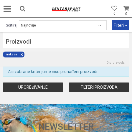
0
0
Filteri
Sortiraj
Proizvodi
mikasa
0 proizvoda
Za izabrane kriterijume nisu pronađeni proizvodi
UPOREĐIVANJE
FILTERI PROIZVODA
NEWSLETTER