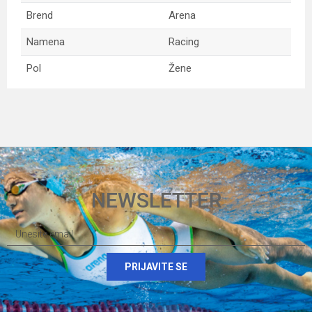
Brend
Arena
Namena
Racing
Pol
Žene
Ime/Nadimak
Email
NEWSLETTER
Poruka
PRIJAVITE SE
Anti-spam zaštita - izračunajte koliko je 9 - 4 :