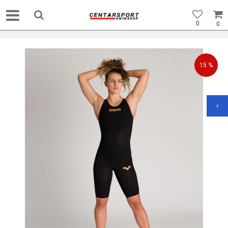
0
0
15
%