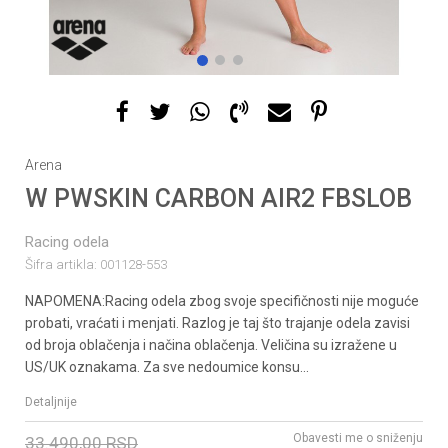
1
2
3
Arena
W PWSKIN CARBON AIR2 FBSLOB
Racing odela
Šifra artikla:
001128-553
NAPOMENA:Racing odela zbog svoje specifičnosti nije moguće
probati, vraćati i menjati. Razlog je taj što trajanje odela zavisi
od broja oblačenja i načina oblačenja. Veličina su izražene u
US/UK oznakama. Za sve nedoumice konsu
...
Detaljnije
Obavesti me o sniženju
33.490,00
RSD