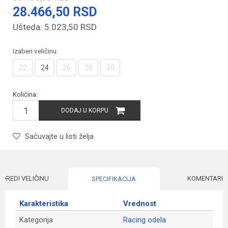
28.466,50
RSD
Ušteda:
5.023,50
RSD
Izaberi veličinu:
22
24
26
28
30
Količina:
DODAJ U KORPU
Sačuvajte u listi želja
ODREDI VELIČINU
KOMENTARI
SPECIFIKACIJA
Karakteristika
Vrednost
Kategorija
Racing odela