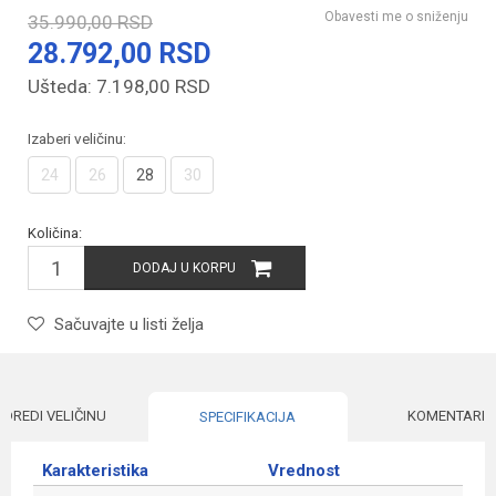
Obavesti me o sniženju
35.990,00
RSD
28.792,00
RSD
Ušteda:
7.198,00
RSD
Izaberi veličinu:
24
26
28
30
Količina:
DODAJ U KORPU
Sačuvajte u listi želja
ODREDI VELIČINU
KOMENTARI
SPECIFIKACIJA
Karakteristika
Vrednost