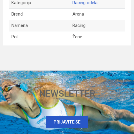
Kategorija
Racing odela
Brend
Arena
Namena
Racing
Pol
Žene
Ime/Nadimak
Email
NEWSLETTER
Poruka
PRIJAVITE SE