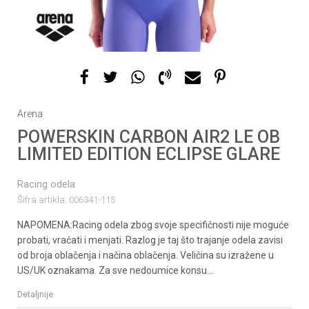
1
2
Arena
POWERSKIN CARBON AIR2 LE OB
LIMITED EDITION ECLIPSE GLARE
Racing odela
Šifra artikla:
006341-115
NAPOMENA:Racing odela zbog svoje specifičnosti nije moguće
probati, vraćati i menjati. Razlog je taj što trajanje odela zavisi
od broja oblačenja i načina oblačenja. Veličina su izražene u
US/UK oznakama. Za sve nedoumice konsu
...
Detaljnije