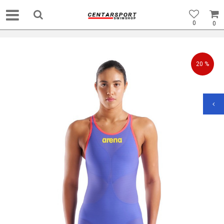
0
0
20
%