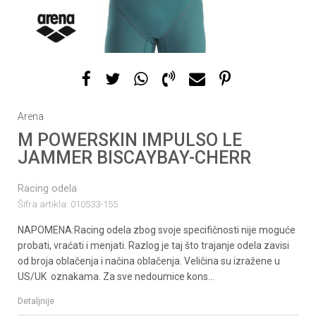
1
2
3
4
Arena
M POWERSKIN IMPULSO LE
JAMMER BISCAYBAY-CHERR
Racing odela
Šifra artikla:
010533-155
NAPOMENA:Racing odela zbog svoje specifičnosti nije moguće
probati, vraćati i menjati. Razlog je taj što trajanje odela zavisi
od broja oblačenja i načina oblačenja. Veličina su izražene u
US/UK oznakama. Za sve nedoumice kons
...
Detaljnije