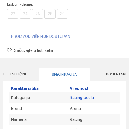
Izaberi veličinu:
22
24
26
28
30
PROIZVOD VIŠE NIJE DOSTUPAN
Sačuvajte u listi želja
ODREDI VELIČINU
KOMENTARI
SPECIFIKACIJA
Karakteristika
Vrednost
Kategorija
Racing odela
Brend
Arena
Namena
Racing