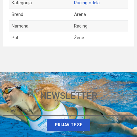
Kategorija
Racing odela
Brend
Arena
Namena
Racing
Pol
Žene
Ime/Nadimak
Email
NEWSLETTER
Poruka
PRIJAVITE SE