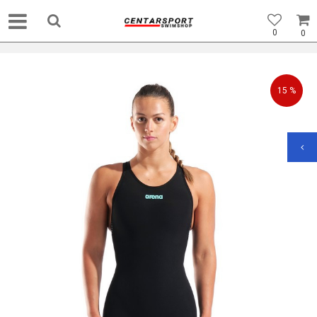
0
0
15
%