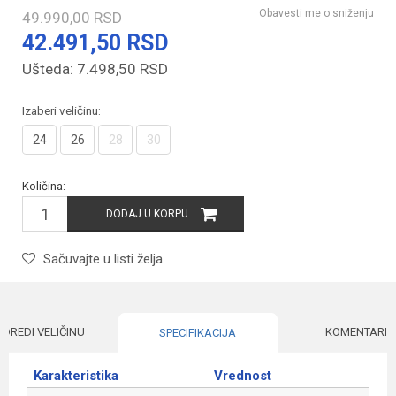
Obavesti me o sniženju
49.990,00
RSD
42.491,50
RSD
Ušteda:
7.498,50
RSD
Izaberi veličinu:
24
26
28
30
Količina:
DODAJ U KORPU
Sačuvajte u listi želja
ODREDI VELIČINU
KOMENTARI
SPECIFIKACIJA
Karakteristika
Vrednost