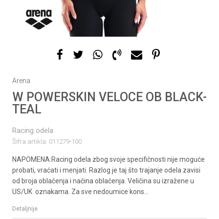
1
2
3
Arena
W POWERSKIN VELOCE OB BLACK-
TEAL
Racing odela
Šifra artikla:
011279-100
NAPOMENA:Racing odela zbog svoje specifičnosti nije moguće
probati, vraćati i menjati. Razlog je taj što trajanje odela zavisi
od broja oblačenja i načina oblačenja. Veličina su izražene u
US/UK oznakama. Za sve nedoumice kons
...
Detaljnije