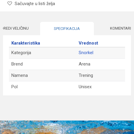
Sačuvajte u listi želja
ODREDI VELIČINU
KOMENTARI
SPECIFIKACIJA
Karakteristika
Vrednost
Kategorija
Snorkel
Brend
Arena
Namena
Trening
Pol
Unisex
Ime/Nadimak
Email