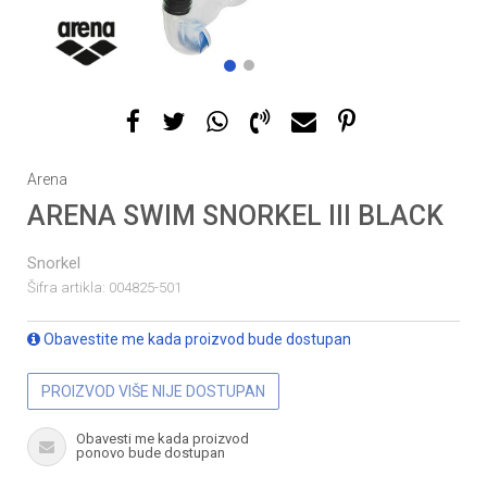
1
2
Arena
ARENA SWIM SNORKEL III BLACK
Snorkel
Šifra artikla:
004825-501
Obavestite me kada proizvod bude dostupan
PROIZVOD VIŠE NIJE DOSTUPAN
Obavesti me kada proizvod
ponovo bude dostupan