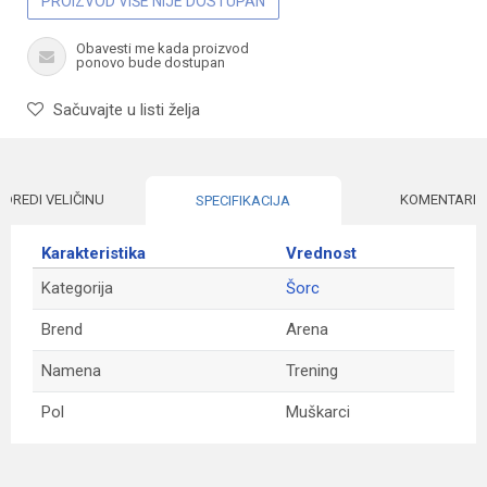
PROIZVOD VIŠE NIJE DOSTUPAN
Obavesti me kada proizvod
ponovo bude dostupan
Sačuvajte u listi želja
ODREDI VELIČINU
KOMENTARI
SPECIFIKACIJA
Karakteristika
Vrednost
Kategorija
Šorc
Brend
Arena
Namena
Trening
Pol
Muškarci
Ime/Nadimak