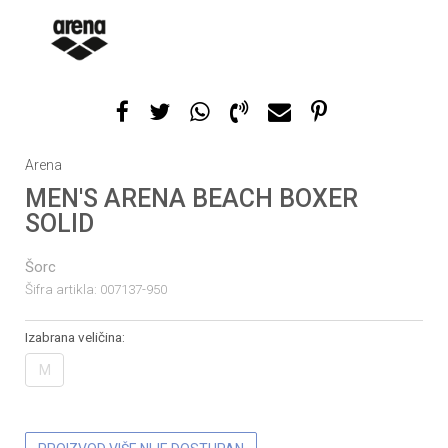
Arena
MEN'S ARENA BEACH BOXER
SOLID
Šorc
Šifra artikla:
007137-950
Izabrana veličina:
M