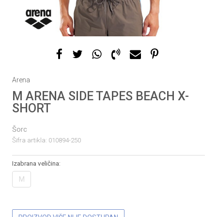
1
2
3
Arena
M ARENA SIDE TAPES BEACH X-
SHORT
Šorc
Šifra artikla:
010894-250
Izabrana veličina:
M