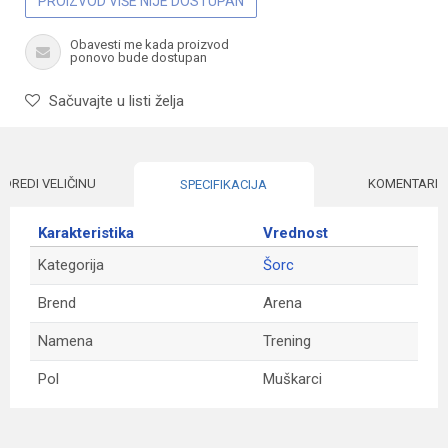
PROIZVOD VIŠE NIJE DOSTUPAN
Obavesti me kada proizvod
ponovo bude dostupan
Sačuvajte u listi želja
ODREDI VELIČINU
KOMENTARI
SPECIFIKACIJA
Karakteristika
Vrednost
Kategorija
Šorc
Brend
Arena
Namena
Trening
Pol
Muškarci
Ime/Nadimak