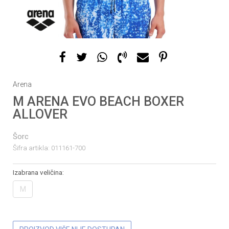
1
2
3
Arena
M ARENA EVO BEACH BOXER
ALLOVER
Šorc
Šifra artikla:
011161-700
Izabrana veličina:
M