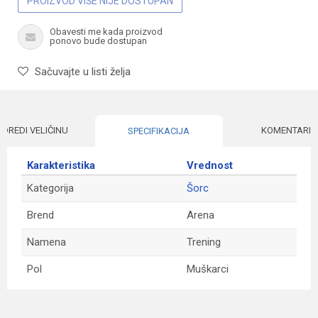
PROIZVOD VIŠE NIJE DOSTUPAN
Obavesti me kada proizvod
ponovo bude dostupan
Sačuvajte u listi želja
ODREDI VELIČINU
KOMENTARI
SPECIFIKACIJA
Karakteristika
Vrednost
Kategorija
Šorc
Brend
Arena
Namena
Trening
Pol
Muškarci
Ime/Nadimak