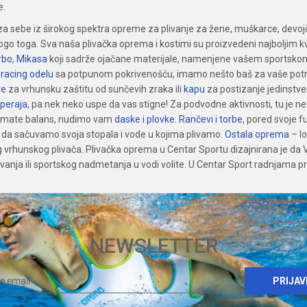
e.
za sebe iz širokog spektra opreme za plivanje za žene, muškarce, devojč
ogo toga. Sva naša plivačka oprema i kostimi su proizvedeni najboljim k
rbo
,
Mikasa
koji sadrže ojačane materijale, namenjene vašem sportskom i
t
r
acing odelu
sa potpunom pokrivenošću, imamo nešto baš za vaše potreb
re
za vrhunsku zaštitu od sunčevih zraka ili
kapu
za postizanje jedinstv
 peraja
, pa nek neko uspe da vas stigne! Za podvodne aktivnosti, tu je n
da imate balans, nudimo vam
daske i plovke
.
Rančevi i torbe
, pored svoje f
da sačuvamo svoja stopala i vode u kojima plivamo.
Ostala oprema
– lo
vrhunskog plivača. Plivačka oprema u Centar Sportu dizajnirana je da V
 plivanja ili sportskog nadmetanja u vodi volite. U Centar Sport radnjama p
NEWSLETTER
PRIJAV