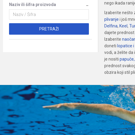
nego ikada ranij
Naziv ili šifra proizvoda
Izaberite nešto 
plivanje
i još mn
Delfina
,
Keel
,
Tu
PRETRAŽI
dajete prednos
Izaberite
naoča
doneti
lopatice i
vodi, a želite 
je nositi
papuče,
prednost svakog 
obzira koji stil