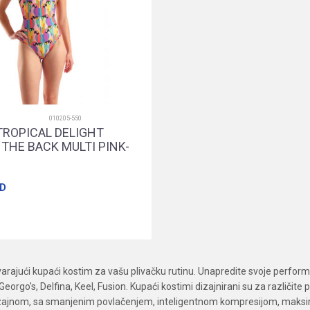
010205-550
TROPICAL DELIGHT
THE BACK MULTI PINK-
D
34
36
38
40
Dodajte u korpu
arajući kupaći kostim za vašu plivačku rutinu. Unapredite svoje perfor
eorgo′s, Delfina, Keel, Fusion. Kupaći kostimi dizajnirani su za različit
zajnom, sa smanjenim povlačenjem, inteligentnom kompresijom, maksima