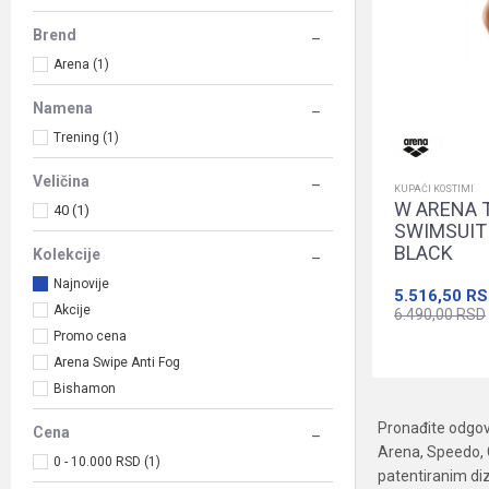
Brend
Arena (1)
Namena
Trening (1)
Veličina
KUPAĆI KOSTIMI
W ARENA 
40 (1)
SWIMSUIT 
BLACK
Kolekcije
Najnovije
5.516,50
RS
Akcije
6.490,00
RSD
Promo cena
Arena Swipe Anti Fog
Bishamon
Pronađite odgov
Cena
Arena, Speedo, G
0 - 10.000 RSD (1)
patentiranim di