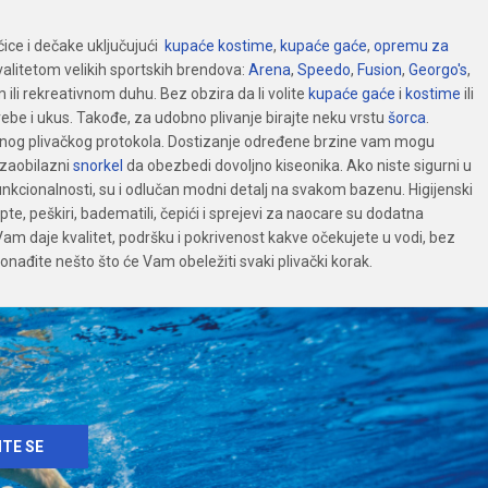
ice i dečake uključujući
kupaće kostime
,
kupaće gaće
,
opremu za
valitetom velikih sportskih brendova:
Arena
,
Speedo
,
Fusion
,
Georgo′s
,
li rekreativnom duhu. Bez obzira da li volite
kupaće gaće
i
kostime
ili
e i ukus. Takođe, za udobno plivanje birajte neku vrstu
šorca
.
enog plivačkog protokola. Dostizanje određene brzine vam mogu
ezaobilazni
snorkel
da obezbedi dovoljno kiseonika. Ako niste sigurni u
unkcionalnosti, su i odlučan modni detalj na svakom bazenu. Higijenski
pte, peškiri, badematili, čepići i sprejevi za naocare su dodatna
am daje kvalitet, podršku i pokrivenost kakve očekujete u vodi, bez
ronađite nešto što će Vam obeležiti svaki plivački korak.
ITE SE