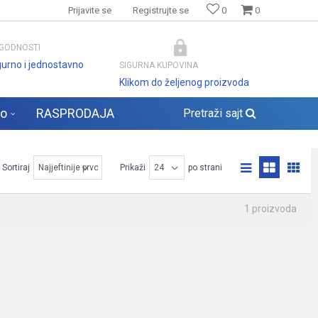
Prijavite se
Registrujte se
0
0
GODNOSTI
gurno i jednostavno
SIGURNA KUPOVINA
Klikom do željenog proizvoda
lo
RASPRODAJA
Pretraži sajt
Sortiraj
Prikaži
po strani
1 proizvoda