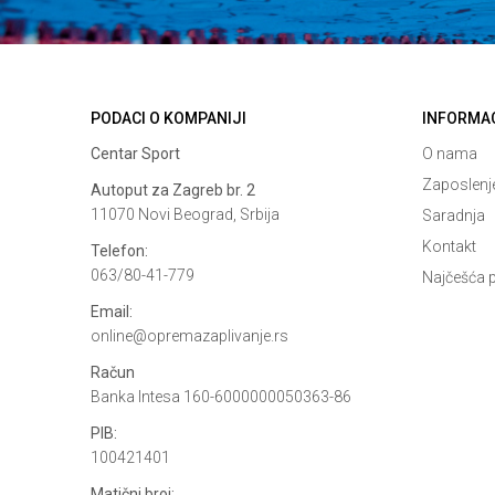
PODACI O KOMPANIJI
INFORMA
Centar Sport
O nama
Zaposlenj
Autoput za Zagreb br. 2
11070 Novi Beograd, Srbija
Saradnja
Kontakt
Telefon:
063/80-41-779
Najčešća p
Email:
online@opremazaplivanje.rs
Račun
Banka Intesa 160-6000000050363-86
PIB:
100421401
Matični broj: