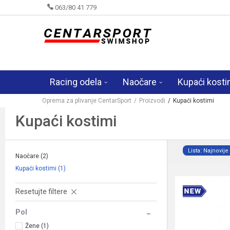
063/80 41 779
Racing odela
Naočare
Kupaći kosti
Oprema za plivanje CentarSport
Proizvodi
Kupaći kostimi
Kupaći kostimi
Lista: Najnovije
Naočare
(2)
Kupaći kostimi
(1)
Resetujte filtere
Pol
Žene (1)