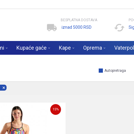
BESPLATNA DOSTAVA
PO
iznad 5000 RSD
Si
mi
Kupaće gaće
Kape
Oprema
Vaterpo
Autopretraga
15
%