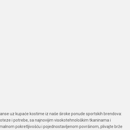
manse uz kupaće kostime iz naše široke ponude sportskih brendova:
e poteze i potrebe, sa najnovijim visokotehnološkim tkaninama i
lnom pokretljivošću i pojednostavljenom površinom, plivajte brže