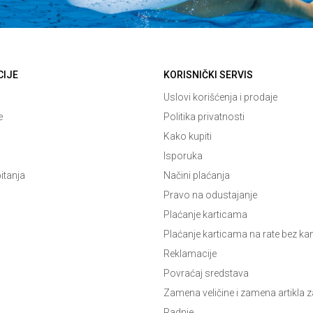
CIJE
KORISNIČKI SERVIS
Uslovi korišćenja i prodaje
e
Politika privatnosti
Kako kupiti
Isporuka
itanja
Načini plaćanja
Pravo na odustajanje
Plaćanje karticama
Plaćanje karticama na rate bez k
Reklamacije
Povraćaj sredstava
Zamena veličine i zamena artikla z
Radnje