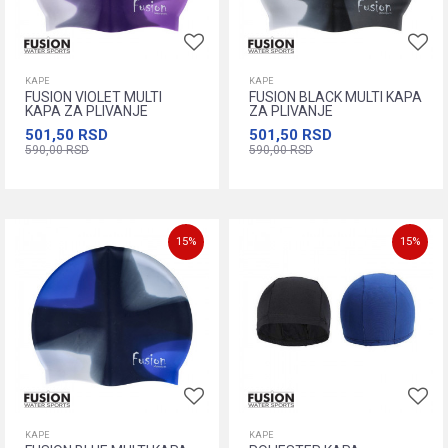
KAPE
KAPE
FUSION VIOLET MULTI
FUSION BLACK MULTI KAPA
KAPA ZA PLIVANJE
ZA PLIVANJE
501,50
RSD
501,50
RSD
590,00
RSD
590,00
RSD
Dodajte u korpu
Dodajte u korpu
15
%
15
%
KAPE
KAPE