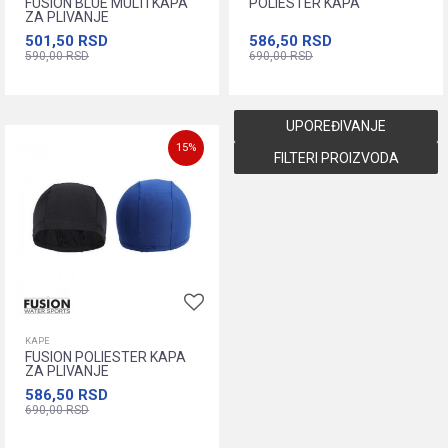
FUSION BLUE MULTI KAPA
POLIESTER KAPA
ZA PLIVANJE
501,50
RSD
586,50
RSD
590,00
RSD
690,00
RSD
Dodajte u korpu
Dodajte u korpu
UPOREĐIVANJE
15
%
FILTERI PROIZVODA
KAPE
FUSION POLIESTER KAPA
ZA PLIVANJE
586,50
RSD
690,00
RSD