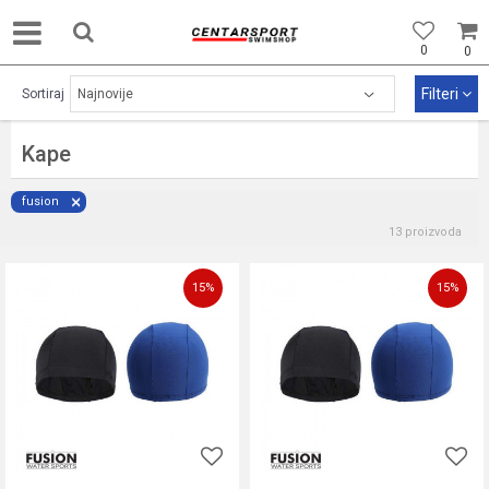
0
0
Filteri
Sortiraj
Kape
fusion
13 proizvoda
15
%
15
%