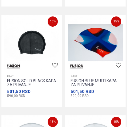
Dodajte u korpu
Dodajte u korpu
15
%
15
%
KAPE
KAPE
FUSION SOLID BLACK KAPA
FUSION BLUE MULTI KAPA
ZA PLIVANJE
ZA PLIVANJE
501,50
RSD
501,50
RSD
590,00
RSD
590,00
RSD
Dodajte u korpu
Dodajte u korpu
15
%
15
%