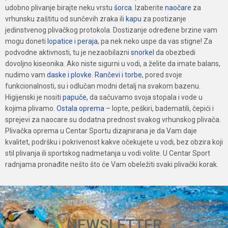
udobno plivanje birajte neku vrstu
šorca
. Izaberite
naočare
za
vrhunsku zaštitu od sunčevih zraka ili
kapu
za postizanje
jedinstvenog plivačkog protokola. Dostizanje određene brzine vam
mogu doneti
lopatice i peraja
, pa nek neko uspe da vas stigne! Za
podvodne aktivnosti, tu je nezaobilazni
snorkel
da obezbedi
dovoljno kiseonika. Ako niste sigurni u vodi, a želite da imate balans,
nudimo vam
daske i plovke
.
Rančevi i torbe
, pored svoje
funkcionalnosti, su i odlučan modni detalj na svakom bazenu.
Higijenski je nositi
papuče,
da sačuvamo svoja stopala i vode u
kojima plivamo.
Ostala oprema
– lopte, peškiri, badematili, čepići i
sprejevi za naocare su dodatna prednost svakog vrhunskog plivača.
Plivačka oprema u Centar Sportu dizajnirana je da Vam daje
kvalitet, podršku i pokrivenost kakve očekujete u vodi, bez obzira koji
stil plivanja ili sportskog nadmetanja u vodi volite. U Centar Sport
radnjama pronađite nešto što će Vam obeležiti svaki plivački korak.
NEWSLETTER