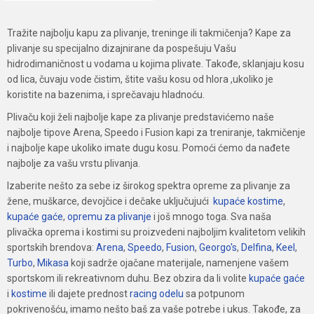
Dodajte u korpu
Tražite najbolju kapu za plivanje, treninge ili takmičenja? Kape za
plivanje su specijalno dizajnirane da pospešuju Vašu
hidrodimaničnost u vodama u kojima plivate. Takođe, sklanjaju kosu
od lica, čuvaju vode čistim, štite vašu kosu od hlora ,ukoliko je
koristite na bazenima, i sprečavaju hladnoću.
Plivaču koji želi najbolje kape za plivanje predstavićemo naše
najbolje tipove Arena, Speedo i Fusion kapi za treniranje, takmičenje
i najbolje kape ukoliko imate dugu kosu. Pomoći ćemo da nađete
najbolje za vašu vrstu plivanja.
Izaberite nešto za sebe iz širokog spektra opreme za plivanje za
žene, muškarce, devojčice i dečake uključujući
kupaće kostime
,
kupaće gaće
,
opremu za plivanje
i još mnogo toga. Sva naša
plivačka oprema i kostimi su proizvedeni najboljim kvalitetom velikih
sportskih brendova:
Arena
,
Speedo
,
Fusion
,
Georgo′s
,
Delfina
,
Keel
,
Turbo
,
Mikasa
koji sadrže ojačane materijale, namenjene vašem
sportskom ili rekreativnom duhu. Bez obzira da li volite
kupaće gaće
i
kostime
ili dajete prednost
r
acing odelu
sa potpunom
pokrivenošću, imamo nešto baš za vaše potrebe i ukus. Takođe, za