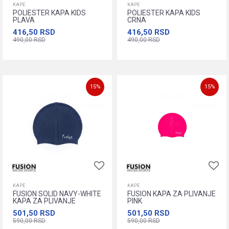
KAPE
KAPE
POLIESTER KAPA KIDS
POLIESTER KAPA KIDS
PLAVA
CRNA
416,50
RSD
416,50
RSD
490,00
RSD
490,00
RSD
Dodajte u korpu
Dodajte u korpu
15
%
15
%
KAPE
KAPE
FUSION SOLID NAVY-WHITE
FUSION KAPA ZA PLIVANJE
KAPA ZA PLIVANJE
PINK
501,50
RSD
501,50
RSD
590,00
RSD
590,00
RSD