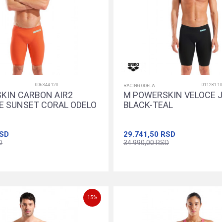
006344-120
011281-1
RACING ODELA
KIN CARBON AIR2
M POWERSKIN VELOCE
E SUNSET CORAL ODELO
BLACK-TEAL
SD
29.741,50
RSD
D
34.990,00
RSD
24
26
28
30
24
26
28
30
Dodajte u korpu
Dodajte u korpu
15
%