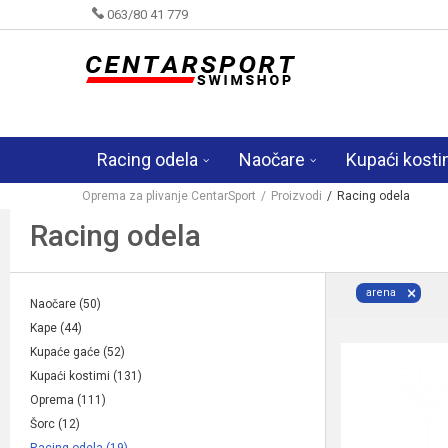
063/80 41 779
Racing odela
Naočare
Kupaći kosti
Oprema za plivanje CentarSport
Proizvodi
Racing odela
Racing odela
arena
Naočare
(50)
Kape
(44)
Kupaće gaće
(52)
Kupaći kostimi
(131)
Oprema
(111)
Šorc
(12)