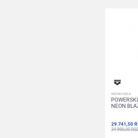
RACING ODELA
POWERSKI
NEON BLA
29.741,50
R
34.990,00
RS