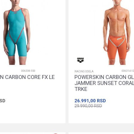
006338-550
006314-1
RACING ODELA
N CARBON CORE FX LE
POWERSKIN CARBON GLI
JAMMER SUNSET CORAL
TRKE
SD
26.991,00
RSD
29.990,00
RSD
24
26
28
30
24
26
28
30
Dodajte u korpu
Dodajte u korpu