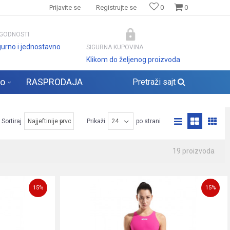
Prijavite se
Registrujte se
0
0
GODNOSTI
gurno i jednostavno
SIGURNA KUPOVINA
Klikom do željenog proizvoda
lo
RASPRODAJA
Pretraži sajt
Sortiraj
Prikaži
po strani
19 proizvoda
15
%
15
%