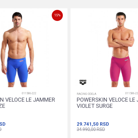
Dodajte u korpu
Dodajte u korpu
15
%
011586-222
011586-2
RACING ODELA
N VELOCE LE JAMMER
POWERSKIN VELOCE LE
ZE
VIOLET SURGE
SD
29.741,50
RSD
D
34.990,00
RSD