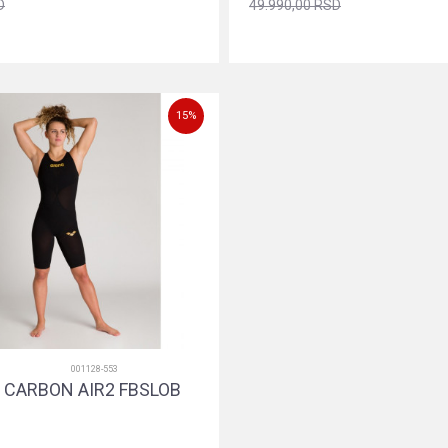
D
49.990,00
RSD
22
24
26
28
24
26
28
30
Dodajte u korpu
Dodajte u korpu
15
%
001128-553
 CARBON AIR2 FBSLOB