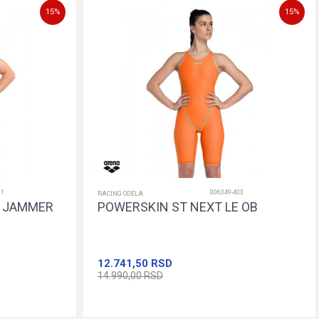
15
%
15
%
81
006349-403
RACING ODELA
E JAMMER
POWERSKIN ST NEXT LE OB
12.741,50
RSD
14.990,00
RSD
22
24
26
28
30