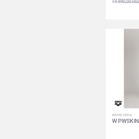
14.990,00
RS
RACING ODELA
W PWSKIN