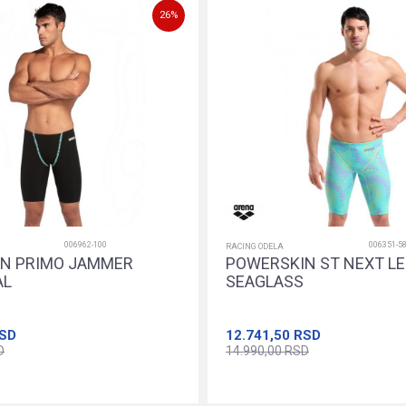
26
%
006962-100
006351-5
RACING ODELA
N PRIMO JAMMER
POWERSKIN ST NEXT L
AL
SEAGLASS
SD
12.741,50
RSD
D
14.990,00
RSD
24
26
28
30
22
24
26
28