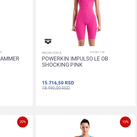
00
010531-118
RACING ODELA
 JAMMER
POWERKIN IMPULSO LE OB
SHOCKING PINK
15.716,50
RSD
18.490,00
RSD
22
24
26
28
30
Dodajte u korpu
20
%
15
%