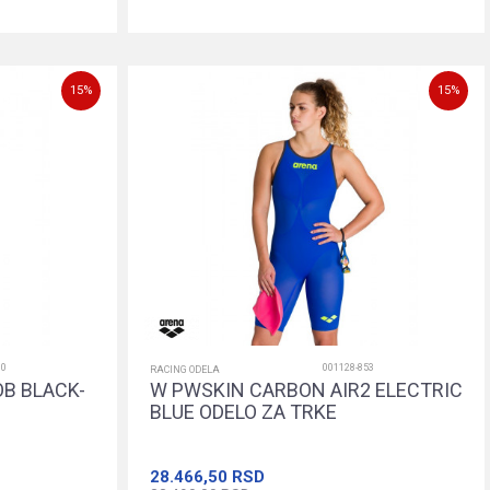
22
24
26
28
30
Dodajte u korpu
15
%
15
%
00
001128-853
RACING ODELA
B BLACK-
W PWSKIN CARBON AIR2 ELECTRIC
BLUE ODELO ZA TRKE
28.466,50
RSD