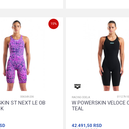
24
26
28
30
24
26
28
30
Dodajte u korpu
Dodajte u korpu
15
%
006349-206
011279-1
RACING ODELA
KIN ST NEXT LE OB
W POWERSKIN VELOCE O
NK
TEAL
SD
42.491,50
RSD