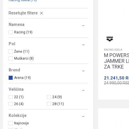
Racing odela
(19)
Resetujte filtere
Namena
Racing (19)
Pol
RACING ODELA
Žene (11)
M POWERS
Muškarci (8)
JAMMER L
ZA TRKE
Brend
21.241,50
R
Arena (19)
24.990,00
RS
Veličina
22 (1)
24 (9)
26 (4)
28 (11)
Kolekcije
Najnovije