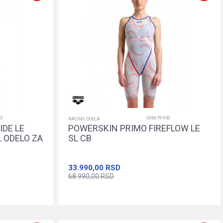
20
008679-950
RACING ODELA
DE LE
POWERSKIN PRIMO FIREFLOW LE
 ODELO ZA
SL CB
33.990,00
RSD
68.990,00
RSD
22
24
26
28
30
Dodajte u korpu