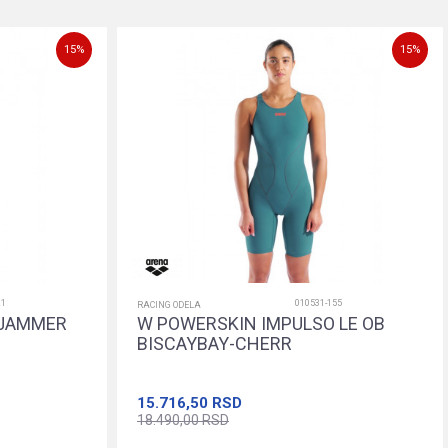
Dodajte u korpu
15
%
15
%
21
010531-155
RACING ODELA
 JAMMER
W POWERSKIN IMPULSO LE OB
BISCAYBAY-CHERR
15.716,50
RSD
18.490,00
RSD