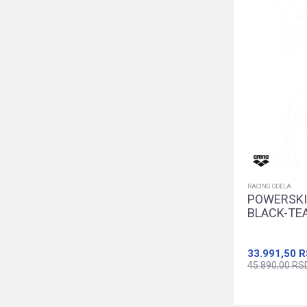
RACING ODELA
POWERSKI
BLACK-TE
33.991,50
R
45.890,00
RS