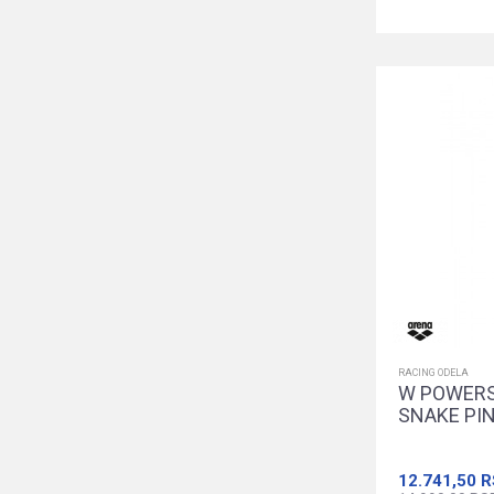
RACING ODELA
W POWERS
SNAKE PI
12.741,50
R