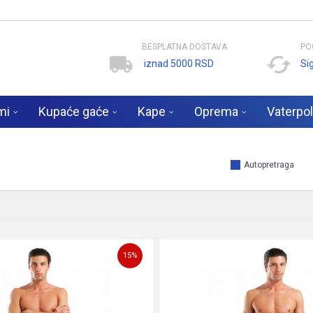
BESPLATNA DOSTAVA
PO
iznad 5000 RSD
Si
mi
Kupaće gaće
Kape
Oprema
Vaterpo
Autopretraga
15
%