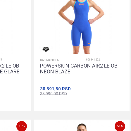
15
006341-222
RACING ODELA
2 LE OB
POWERSKIN CARBON AIR2 LE OB
SE GLARE
NEON BLAZE
30.591,50
RSD
35.990,00
RSD
24
26
28
30
Dodajte u korpu
10
%
51
%