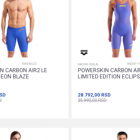
006344-222
006341-1
RACING ODELA
N CARBON AIR2 LE
POWERSKIN CARBON AIR
EON BLAZE
LIMITED EDITION ECLIP
SD
28.792,00
RSD
D
35.990,00
RSD
24
26
28
30
24
26
28
30
Dodajte u korpu
Dodajte u korpu